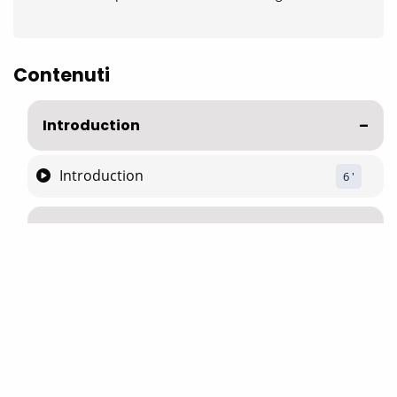
Contenuti
Introduction
Introduction
6
 '
(Summer) Dehumidification
Ventilation
AHU